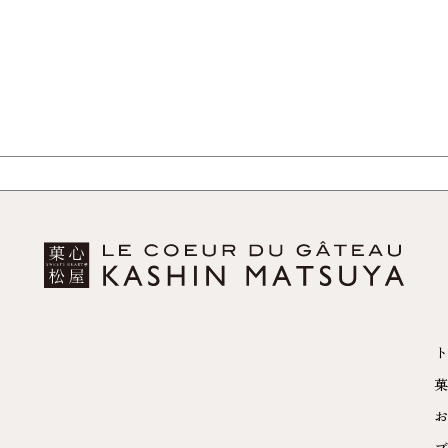
ト
菓
お
ブ