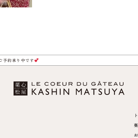
ご予約承り中です
ト
菓
お