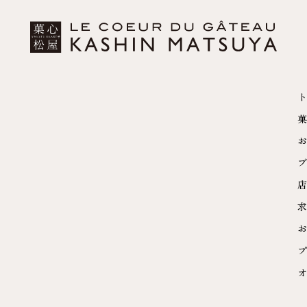
ト
菓
お
ブ
店
求
お
プ
オ