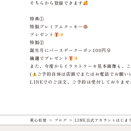
そちらから登録できます
特典①
特製プレミアムクッキー
プレゼント
特製②
誕生月にバースデークーポン100円分
抽選
でプレゼント
また、今度からイラストケーキ見本画像も、
(
ご予約自体は店頭でまたはお電話でお願い
LINEでのご注文、ご予約は受付しておりませ
菓心松屋
>
ブログ
>
LINE公式アカウントはじま