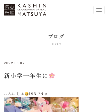
菓心松屋
Toggle 
ブログ
BLOG
2022.03.07
新小学一年生に
こんにちは
193です♫