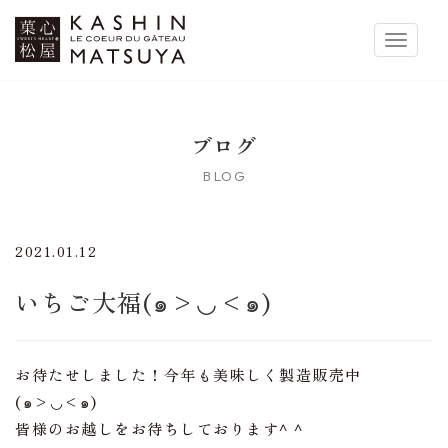
菓心松屋
Toggle 
ブログ
BLOG
2021.01.12
いちご大福(๑>◡<๑)
お待たせしました！今年も美味しく製造販売中
(๑>◡<๑)
皆様のお越しをお待ちしております^ ^