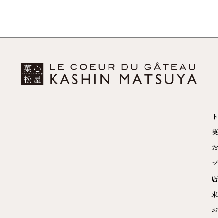
ト
菓
お
ブ
店
求
お