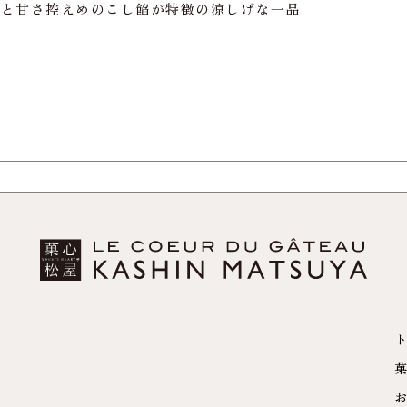
感と甘さ控えめのこし餡が特徴の涼しげな一品
ト
菓
お